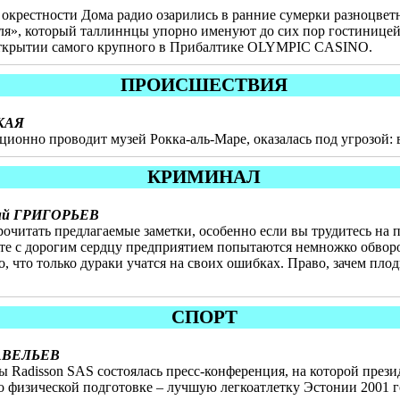
нь окрестности Дома радио озарились в ранние сумерки разноцв
я», который таллиннцы упорно именуют до сих пор гостиницей 
 открытии самого крупного в Прибалтике OLYMPIC CASINO.
ПРОИСШЕСТВИЯ
КАЯ
ионно проводит музей Рокка-аль-Маре, оказалась под угрозой: в
КРИМИНАЛ
й ГРИГОРЬЕВ
читать предлагаемые заметки, особенно если вы трудитесь на п
месте с дорогим сердцу предприятием попытаются немножко обво
о, что только дураки учатся на своих ошибках. Право, зачем плод
СПОРТ
САВЕЛЬЕВ
ы Radisson SAS cостоялась пресс-конференция, на которой през
по физической подготовке – лучшую легкоатлетку Эстонии 2001 