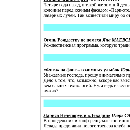
Четыре года назад, в такой же зимний де
колонны перед южным фасадом «Парк-отел
лазерных лучей. Так возвестили миру об
Огонь Рождеству не помеха
Яна МАЕВС
Рождественская программа, которую традиц
«Фига» на фоне... взаимных улыбок
Юри
Уважаемые господа, прошу внимательно про
Дело в том, что, возможно, вскоре вас в
вексельных технологий. Ну, а ведь известн
чужих?
Лариса Нечепорук в «Левадии»
Игорь 
В понедельник в конференц-зале гостиниц
Левада представил нового тренера клуба 