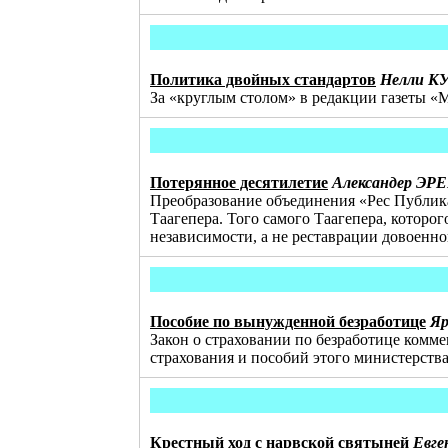
Политика двойных стандартов
Нелли 
За «круглым столом» в редакции газеты «
Потерянное десятилетие
Александер ЭР
Преобразование объединения «Рес Публика
Таагепера. Того самого Таагепера, которог
независимости, а не реставрации довоенно
Пособие по вынужденной безработице
Я
Закон о страховании по безработице ком
страхования и пособий этого министерст
Крестный ход с нарвской святыней
Евг