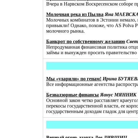
Вчера в Нарвском Воскресенском соборе
Молочная река из Пылва
Яна МАЕВСК
Молочных комбинатов в Эстонии немало, и
привыкли! Однако, похоже, что AS Polva Pi
молочного рынка.
Банкрот по собственному желанию
Све
Непродуманная финансовая политика отцов 
займы и вынужден просить правительство
Мы «ударили» по генам!
Ирина БУТЯЕВ
Все информационные агентства распростр
Безнадзорные финансы
Яанус МЯННИК
Основной закон четко расставляет краеуг
перекосы государственной власти, ее корп
государственным доходам гладок для цент
Вечный огонь азарта
Лев ЛИВШИЦ