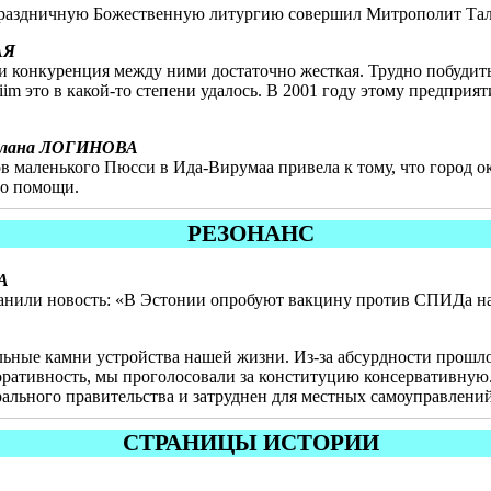
 праздничную Божественную литургию совершил Митрополит Тал
АЯ
 конкуренция между ними достаточно жесткая. Трудно побудить
im это в какой-то степени удалось. В 2001 году этому предприя
тлана ЛОГИНОВА
маленького Пюсси в Ида-Вирумаа привела к тому, что город ока
 о помощи.
РЕЗОНАНС
А
анили новость: «В Эстонии опробуют вакцину против СПИДа на
ольные камни устройства нашей жизни. Из-за абсурдности прошл
оративность, мы проголосовали за конституцию консервативную. 
рального правительства и затруднен для местных самоуправлений
СТРАНИЦЫ ИСТОРИИ