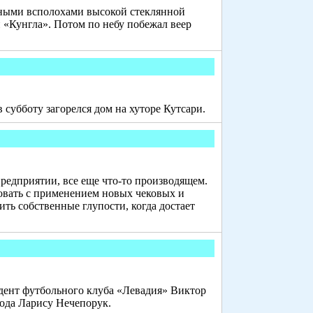
етными всполохами высокой стеклянной
«Кунгла». Потом по небу побежал веер
 субботу загорелся дом на хуторе Кутсари.
редприятии, все еще что-то производящем.
ровать с применением новых чековых и
ить собственные глупости, когда достает
идент футбольного клуба «Левадия» Виктор
года Ларису Нечепорук.