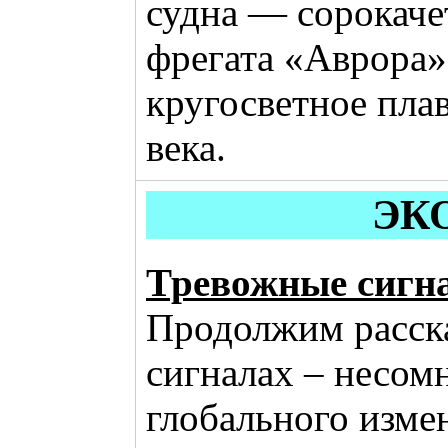
судна — сорокач
фрегата «Аврора»
кругосветное пла
века.
ЭК
Тревожные сигн
Продолжим расск
сигналах – несом
глобального изме