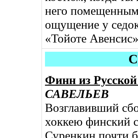
него помещенным
ощущение у седок
«Тойоте Авенсис»
С
Финн из Русской
САВЕЛЬЕВ
Возглавивший сб
хоккею финский с
Суренкин почти б