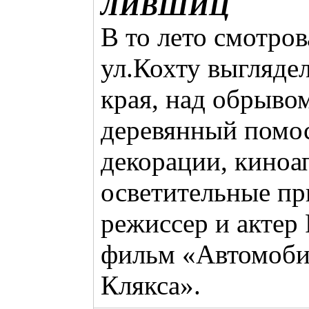
ЛИВШИЦ
В то лето смотро
ул.Кохту выгляде
края, над обрыво
деревянный помос
декорации, киноа
осветительные п
режиссер и актер
фильм «Автомобил
Клякса».