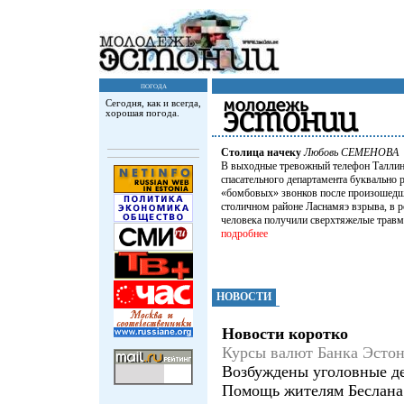
погода
Сегодня, как и всегда,
хорошая погода.
Столица начеку
Любовь СЕМЕНОВА
В выходные тревожный телефон Таллин
спасательного департамента буквально 
«бомбовых» звонков после произошедш
столичном районе Ласнамяэ взрыва, в р
человека получили сверхтяжелые травм
подробнее
НОВОСТИ
Новости коротко
Куpсы валют Банка Эсто
Возбуждены уголовные дел
Помощь жителям Беслана 