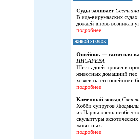
Суды заливает
Светлан
В ида-вирумааских судах
дождей вновь возникла у
подробнее
ЖИВОЙ УГОЛОК
Ошейник — визитная к
ПИСАРЕВА
Шесть дней провел в при
животных домашний пес и
хозяев на его ошейнике б
подробнее
Каменный зоосад
Светл
Хобби супругов Людмилы
из Нарвы очень необычно
скульптуры экзотических
животных.
подробнее