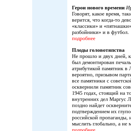
Герои нового времени
И
Говорят, какое время, так
верится, что когда-то де
«классики» и «пятнашки»
разбойники» и в футбол.
подробнее
Плоды головотяпства
Не прошло и двух дней, 
был демонтирован печаль
атрибутикой памятник в Л
вероятно, призывом парт
все памятники с советск
осквернили памятник сов
1945 годах, стоящий на 
внутренних дел Маргус Л
поздно найдет осквернит
подтверждением их глупос
российской пропаганды, 
мыслить глобально, а не 
подробнее