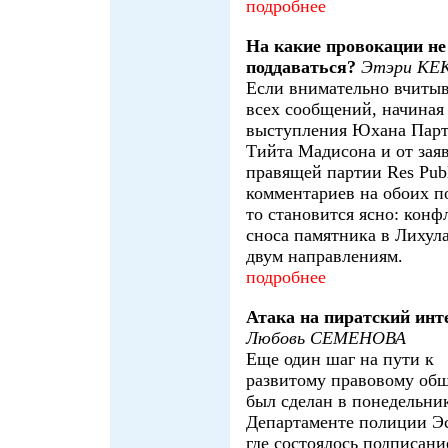
подробнее
На какие провокации не
поддаваться?
Этэри КЕ
Если внимательно вчитыв
всех сообщений, начиная
выступления Юхана Парт
Тийта Мадисона и от зая
правящей партии Res Publ
комментариев на обоих по
то становится ясно: конф
сноса памятника в Лихула
двум направлениям.
подробнее
Атака на пиратский инт
Любовь СЕМЕНОВА
Еще один шаг на пути к
развитому правовому об
был сделан в понедельни
Департаменте полиции Э
где состоялось подписани