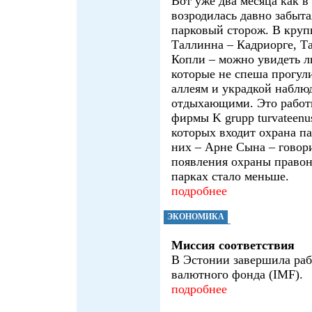
Вот уже два месяца как в
возродилась давно забыта
парковый сторож. В кру
Таллинна – Кадриорге, Т
Копли – можно увидеть л
которые не спеша прогул
аллеям и украдкой наблю
отдыхающими. Это работ
фирмы K grupp turvateenus
которых входит охрана па
них – Арне Сына – говори
появления охраны право
парках стало меньше.
подробнее
ЭКОНОМИКА
Миссия соответствия
В Эстонии завершила ра
валютного фонда (IMF).
подробнее