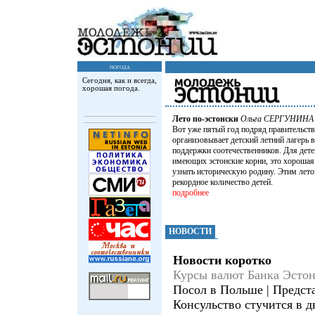
погода
Сегодня, как и всегда,
хорошая погода.
Лето по-эстонски
Ольга СЕРГУНИНА
Вот уже пятый год подряд правительст
организовывает детский летний лагерь
поддержки соотечественников. Для дете
имеющих эстонские корни, это хороша
узнать историческую родину. Этим лет
рекордное количество детей.
подробнее
НОВОСТИ
Новости коротко
Куpсы валют Банка Эсто
Посол в Польше | Предста
Консульство стучится в д