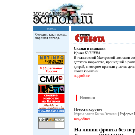
погода
Сегодня, как и всегда,
хорошая погода.
Сказки в гимназии
Ирина БУТЯЕВА
В таллиннской Махтраской гимназии со
детского творчества, прошедший в рам
дверей, в котором приняли участие детс
школа гимназии.
подробнее
Новости
Новости коротко
Куpсы валют Банка Эстонии
| Реформа М
подробнее
На линии фронта без пе