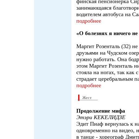
финская пенсионерка Сир
занимающаяся благотвори
водителем автобуса на Са
подробнее
«О болезнях я ничего не
Маргит Розенталь (32) не 
друзьями на Чудском озер
нужно работать. Она бодр
этом Маргит Розенталь ни
стояла на ногах, так как 
страдает церебральным па
подробнее
Жест
Продолжение мифа
Этэри КЕКЕЛИДЗЕ
Эдит Пиаф вернулась к н
одновременно на видео, 
в танце - хореограф Дми