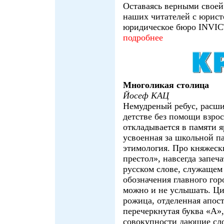
Оставаясь верными своей
наших читателей с юрис
юридическое бюро INVI
подробнее
Многоликая столица
Йосеф КАЦ
Немудреный ребус, расш
детстве без помощи взро
откладывается в памяти я
усвоенная за школьной п
этимология. Про княжеск
престол», навсегда запеч
русском слове, служащем
обозначения главного гор
можно и не услышать. Ци
рожица, отделенная апос
перечеркнутая буква «А»,
совокупности дающие сло