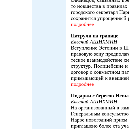
близнецов, связанных кр
то новшества в правилах
городского секретаря Нар
сохранится упрощенный р
подробнее
Патрули на границе
Евгений АШИХМИН
Вступление Эстонии в Ш
правовую зону предполаг
тесное взаимодействие с
структур. Полицейские и
договор о совместном па
примыкающей к внешней 
подробнее
Подарки с берегов Невы
Евгений АШИХМИН
На организованный в зам
Генеральным консульство
Нарве новогодний прием
приглашено более ста уч