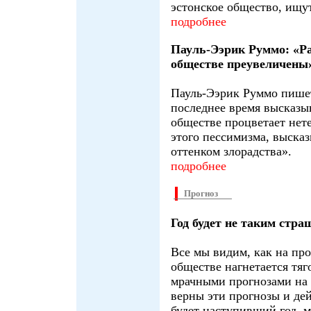
эстонское общество, ищу
подробнее
Пауль-Ээрик Руммо: «Ра
обществе преувеличены
Пауль-Ээрик Руммо пишет 
последнее время высказы
обществе процветает нет
этого пессимизма, высказ
оттенком злорадства».
подробнее
Прогноз
Год будет не таким стра
Все мы видим, как на пр
обществе нагнетается тяг
мрачными прогнозами на 
верны эти прогнозы и де
будет наступивший год, 