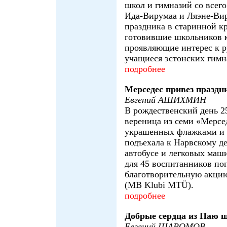
школ и гимназий со всег
Ида-Вирумаа и Ляэне-Вир
праздника в старинной кр
готовившие школьников к
проявляющие интерес к р
учащиеся эстонских гимн
подробнее
Мерседес привез праздн
Евгений АШИХМИН
В рождественский день 2
вереница из семи «Мерсе
украшенных флажками и
подъехала к Нарвскому де
автобусе и легковых маш
для 45 воспитанников по
благотворительную акци
(MB Klubi MTÜ).
подробнее
Добрые сердца из Паю 
Евгений ШАРОМОВ