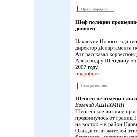
Правопорядок
Шеф полиции прошедши
доволен
Накануне Нового года ге
директор Департамента 
Аэг рассказал корреспон
Александру Шегедину об 
2007 году.
подробнее
Северо-восток
Шенген не отменил льг
Евгений АШИХМИН
Шенгенское визовое прос
продвинулось от границ 
на восток – в район Нарв
Ожидают ли жителей этих