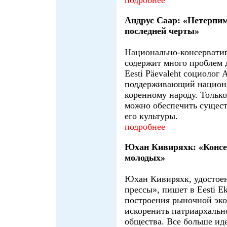
подробнее
Андрус Саар: «Нетерпим
последней черты»
Национально-консервати
содержит много проблем 
Eesti Päevaleht социолог
поддерживающий национа
коренному народу. Тольк
можно обеспечить сущест
его культуры.
подробнее
Юхан Кивиряхк: «Консе
молодых»
Юхан Кивиряхк, удостоен
прессы», пишет в Eesti E
построения рыночной эко
искоренить патриархально
общества. Все больше ид