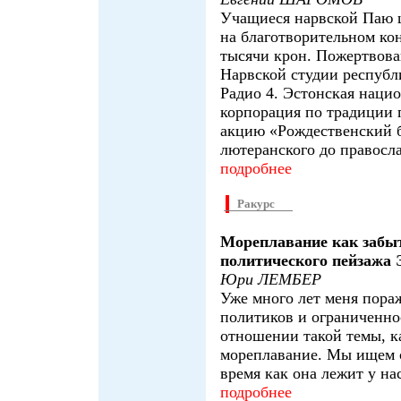
Учащиеся нарвской Паю 
на благотворительном ко
тысячи крон. Пожертвов
Нарвской студии республ
Радио 4. Эстонская наци
корпорация по традиции п
акцию «Рождественский бл
лютеранского до правосл
подробнее
Ракурс
Мореплавание как забы
политического пейзажа 
Юри ЛЕМБЕР
Уже много лет меня пора
политиков и ограниченно
отношении такой темы, к
мореплавание. Мы ищем св
время как она лежит у на
подробнее