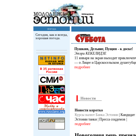
погода
Сегодня, как и всегда,
хорошая погода.
Пушкин, Дельвиг, Пущин - к доске!
Этэри КЕКЕЛИДЗЕ
11 января на экран выходит приключенч
— о Лицее и Царскосельском душегубце
подробнее
Новости
Новости коротко
Куpсы валют Банка Эстонии
| Кандидат
Эстонии танки | Пресса соцдемов |
подробнее
Новогодняя речь презид